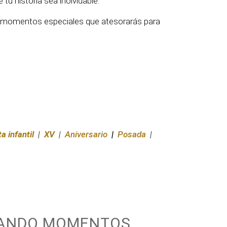
u historia sea inolvidable.
os momentos especiales que atesorarás para
ta infantil
|
XV
|
Aniversario
|
Posada
|
RANDO MOMENTOS