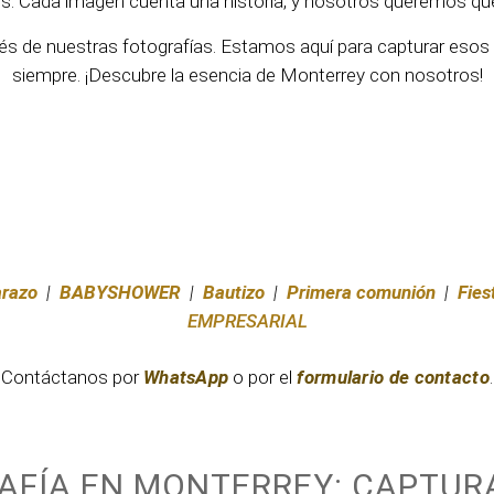
s. Cada imagen cuenta una historia, y nosotros queremos que t
avés de nuestras fotografías. Estamos aquí para capturar es
siempre. ¡Descubre la esencia de Monterrey con nosotros!
razo
|
BABYSHOWER
|
Bautizo
|
Primera comunión
|
Fies
EMPRESARIAL
Contáctanos por
WhatsApp
o por el
formulario de contacto
.
RAFÍA EN MONTERREY: CAPTU