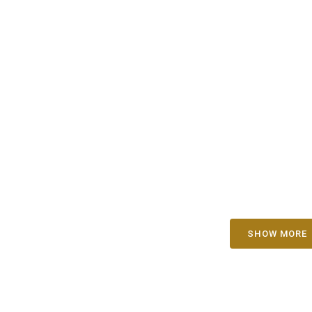
Jessy | Fotografía de
Rafa
bayshower en Punto
Bau
Eventos
San
SHOW MORE