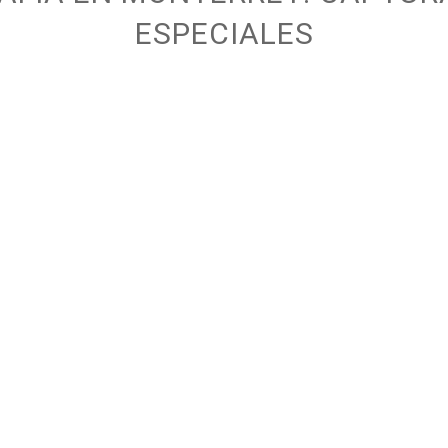
ESPECIALES
Ana | Fotografía de XV
Mar
en Montelena
de 
en 