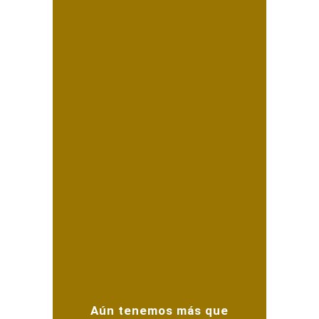
Majo 7: Un cumpleaños
inolvidable fotos de
caravana en casa
Emiliano 1 – fotografía
de fiesta de cumpleaños
en ColorBox
Aún tenemos más que