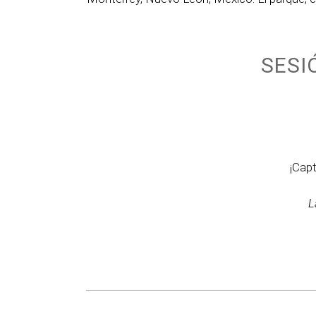
SESI
¡Cap
L