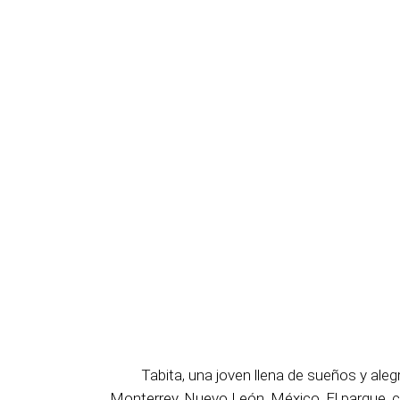
Tabita, una joven llena de sueños y ale
Monterrey, Nuevo León, México. El parque, co