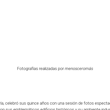
Fotografías realizadas por
menosceromás
gría, celebró sus quince años con una sesión de fotos especta
n sus emblemáticos edificios históricos y su ambiente indust