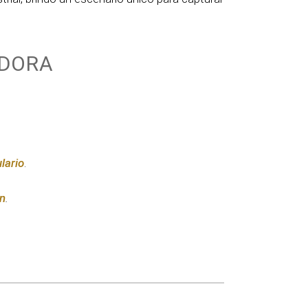
IDORA
lario
.
n
.