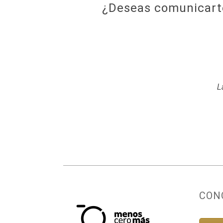
¿Deseas comunicarte
L
CON