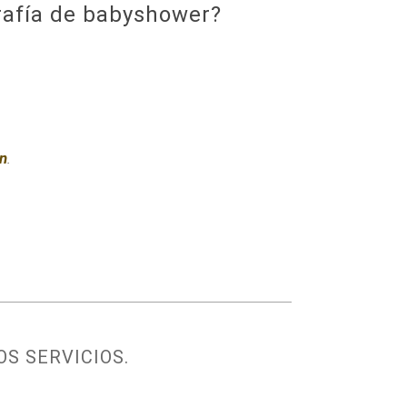
rafía de babyshower?
n
.
OS SERVICIOS.