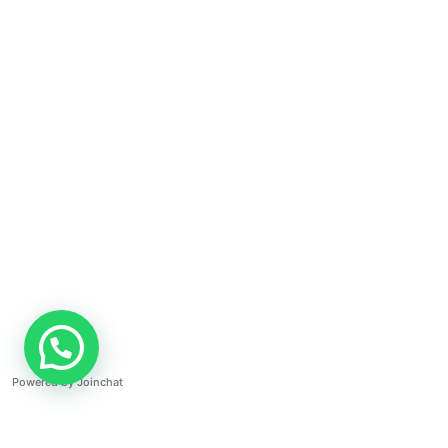
Francia – fotografía de
sesión prenatal en
Santiago
Brenda y Oscar – sesión
prenatal en Estanzuela
Powered by
Joinchat