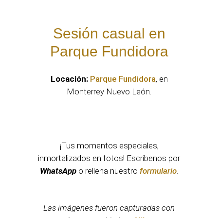
Sesión casual en
Parque Fundidora
Locación:
Parque Fundidora
, en
Monterrey Nuevo León.
¡Tus momentos especiales,
inmortalizados en fotos! Escríbenos por
WhatsApp
o rellena nuestro
formulario
.
Las imágenes fueron capturadas con