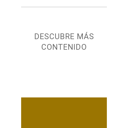
DESCUBRE MÁS
CONTENIDO