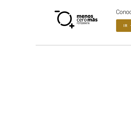
Conoc
IR