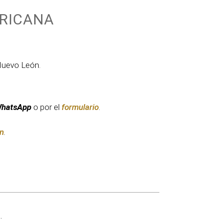
ERICANA
Nuevo León.
hatsApp
o por el
formulario
.
n
.