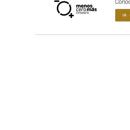
Conoc
IR