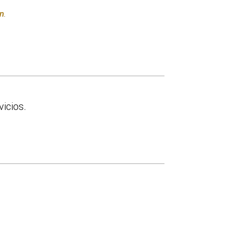
n
.
vicios.