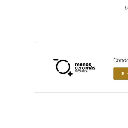
L
Conoc
IR